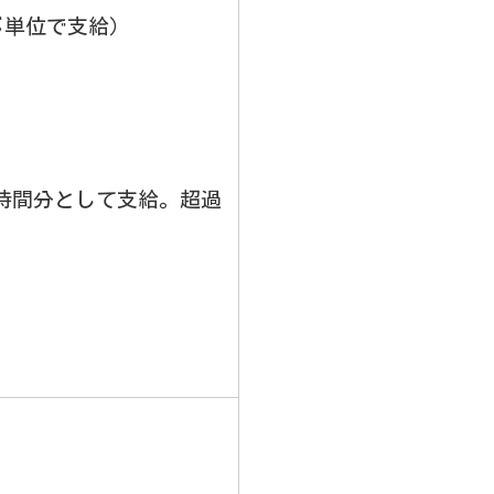
じ単位で支給）
23時間分として支給。超過
）