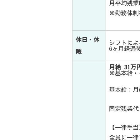
月平均残業
※勤務体制
休日・休
シフトによ
6ヶ月経過
暇
月給 31万円
※基本給・
基本給：月給
固定残業代
【一律手当
全員に一律