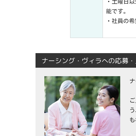
・土曜日以
能です。
・社員の希
ナーシング・ヴィラへの応募・
ナ
ご
う
も