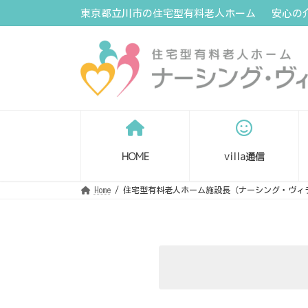
コ
ナ
東京都立川市の住宅型有料老人ホーム 安心の
ン
ビ
テ
ゲ
ン
ー
ツ
シ
へ
ョ
ス
ン
キ
に
ッ
移
プ
動
HOME
villa通信
Home
住宅型有料老人ホーム施設長（ナーシング・ヴィ