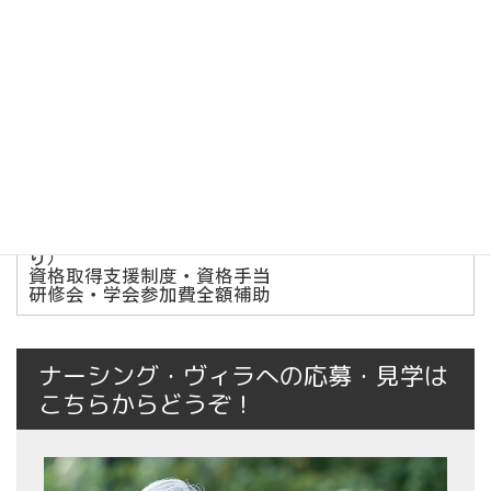
＜夜勤できる方歓迎！＞
1勤務につき2万5000円以上可能！
待遇福利厚生
社会保険完備（雇用・労災・健康・厚生年金保険）
※法令に則る
交通費支給（上限2万円）
マイカー、バイク・自転車通勤可（社員駐車場あ
り）
資格取得支援制度・資格手当
研修会・学会参加費全額補助
ナーシング・ヴィラへの応募・見学は
こちらからどうぞ！