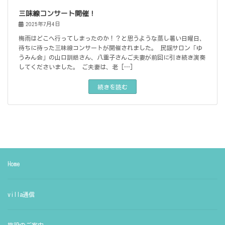
三味線コンサート開催！
2025年7月4日
梅雨はどこへ行ってしまったのか！？と思うような蒸し暑い日曜日、
待ちに待った三味線コンサートが開催されました。 民謡サロン「ゆ
うみん会」の山口訓皓さん、八重子さんご夫妻が前回に引き続き演奏
してくださいました。 ご夫妻は、老 […]
続きを読む
Home
villa通信